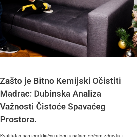
Zašto je Bitno Kemijski Očistiti
Madrac: Dubinska Analiza
Važnosti Čistoće Spavaćeg
Prostora.
Kvalitetan san igra ključnu ulogu u našem općem zdravlju i