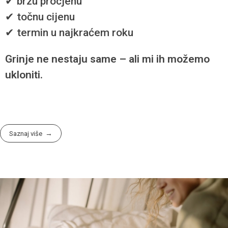
✔ brzu procjenu
✔ točnu cijenu
✔ termin u najkraćem roku
Grinje ne nestaju same – ali mi ih možemo
ukloniti.
Saznaj više