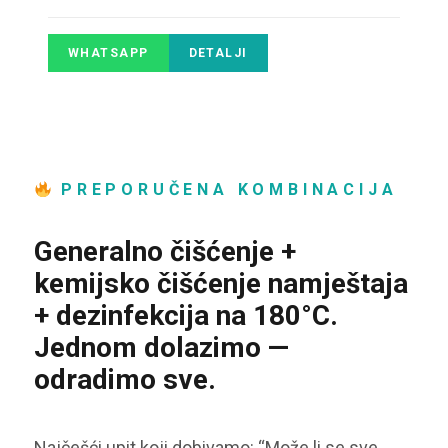
WHATSAPP
DETALJI
PREPORUČENA KOMBINACIJA
Generalno čišćenje +
kemijsko čišćenje namještaja
+ dezinfekcija na 180°C.
Jednom dolazimo —
odradimo sve.
Najčešći upit koji dobivamo: “Može li se sve