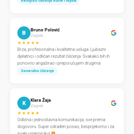
Kemijsko čišćenje kutne i tepiha
Bruno Polović
B
Zagreb
★★★★★
Brza, profesionalna i kvalitetna usluga. Ljubazni
djelatnici i odličan rezultat čišćenja. Svakako bih ih
ponovno angažirao i preporučujem drugima.
Generalno čišćenje
Klara Žaja
K
Zagreb
★★★★★
Odlična i jednostavna komunikacija, sve prema
dogovoru. Super odrađen posao, besprijekorno i za
svaku preporuku!