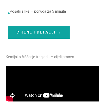
Pošalji slike — ponuda za 5 minuta
CIJENE I DETALJI →
Kemijsko čišćenje trosjeda — cijeli proces