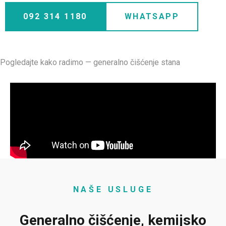
092 314 1180
WHATSAPP
Pogledajte kako radimo — generalno čišćenje stana
NAŠE USLUGE
Generalno čišćenje, kemijsko