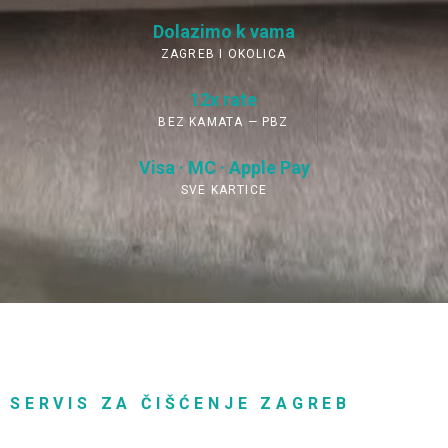
Dolazimo k vama
ZAGREB I OKOLICA
12x rate
BEZ KAMATA — PBZ
Visa · MC · Apple Pay
SVE KARTICE
SERVIS ZA ČIŠĆENJE ZAGREB