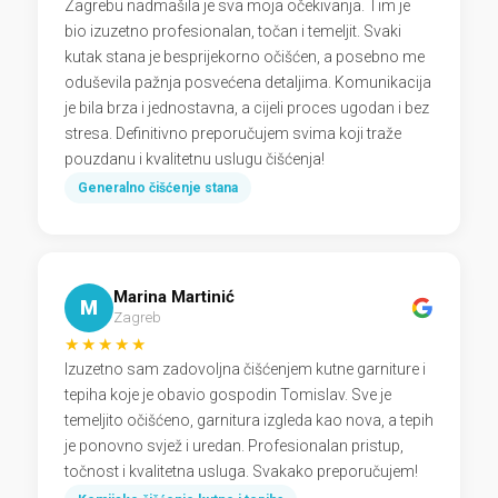
Zagrebu nadmašila je sva moja očekivanja. Tim je
bio izuzetno profesionalan, točan i temeljit. Svaki
kutak stana je besprijekorno očišćen, a posebno me
oduševila pažnja posvećena detaljima. Komunikacija
je bila brza i jednostavna, a cijeli proces ugodan i bez
stresa. Definitivno preporučujem svima koji traže
pouzdanu i kvalitetnu uslugu čišćenja!
Generalno čišćenje stana
Marina Martinić
M
Zagreb
★★★★★
Izuzetno sam zadovoljna čišćenjem kutne garniture i
tepiha koje je obavio gospodin Tomislav. Sve je
temeljito očišćeno, garnitura izgleda kao nova, a tepih
je ponovno svjež i uredan. Profesionalan pristup,
točnost i kvalitetna usluga. Svakako preporučujem!