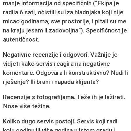
manje informacija od specifičnih (“Ekipa je
radila 6 sati, očistili su iza hladnjaka koji nije
micao godinama, sve prostorije, i pitali su me
na kraju jesam li zadovoljna”). Specifičnost je
autentičnost.
Negativne recenzije i odgovori.
Važnije je
vidjeti kako servis reagira na negativne
komentare. Odgovara li konstruktivno? Nudi li
rješenje? Ili brani i napada klijenta?
Recenzije s fotografijama.
Teže ih je lažirati.
Nose više težine.
Koliko dugo servis postoji.
Servis koji radi
koju godinu ili više godina u istom gradu i