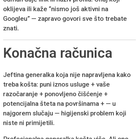
oklijeva ili kaže “nismo još aktivni na
Googleu” — zapravo govori sve što trebate
znati.
Konačna računica
Jeftina generalka koja nije napravljena kako
treba košta: puni iznos usluge + vaše
razočaranje + ponovljeno čišćenje +
potencijalna šteta na površinama + — u
najgorem slučaju — higijenski problem koji
niste ni primijetili.
Profesionalna generalka košta više. Ali ono