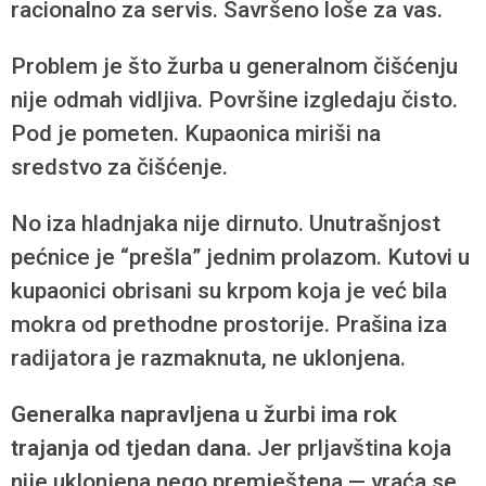
racionalno za servis. Savršeno loše za vas.
Problem je što žurba u generalnom čišćenju
nije odmah vidljiva. Površine izgledaju čisto.
Pod je pometen. Kupaonica miriši na
sredstvo za čišćenje.
No iza hladnjaka nije dirnuto. Unutrašnjost
pećnice je “prešla” jednim prolazom. Kutovi u
kupaonici obrisani su krpom koja je već bila
mokra od prethodne prostorije. Prašina iza
radijatora je razmaknuta, ne uklonjena.
Generalka napravljena u žurbi ima rok
trajanja od tjedan dana.
Jer prljavština koja
nije uklonjena nego premještena — vraća se