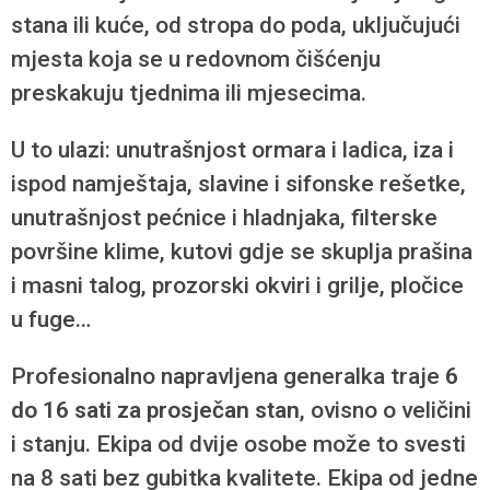
stana ili kuće, od stropa do poda, uključujući
mjesta koja se u redovnom čišćenju
preskakuju tjednima ili mjesecima.
U to ulazi: unutrašnjost ormara i ladica, iza i
ispod namještaja, slavine i sifonske rešetke,
unutrašnjost pećnice i hladnjaka, filterske
površine klime, kutovi gdje se skuplja prašina
i masni talog, prozorski okviri i grilje, pločice
u fuge…
Profesionalno napravljena generalka traje
6
do 16 sati za prosječan stan
, ovisno o veličini
i stanju. Ekipa od dvije osobe može to svesti
na 8 sati bez gubitka kvalitete. Ekipa od jedne