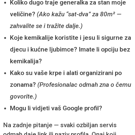
Koliko dugo traje generalka za stan moje
veličine?
(Ako kažu “sat-dva” za 80m² —
zahvalite se i tražite dalje.)
Koje kemikalije koristite i jesu li sigurne za
djecu i kućne ljubimce? Imate li opciju bez
kemikalija?
Kako su vaše krpe i alati organizirani po
zonama?
(Profesionalac odmah zna o čemu
govorite.)
Mogu li vidjeti vaš Google profil?
Na zadnje pitanje — svaki ozbiljan servis
odmah daje link ili naziv profila. Onaj koji