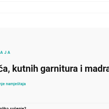
TAJA
ča, kutnih garnitura i madr
nje namještaja
koliko sušenje?