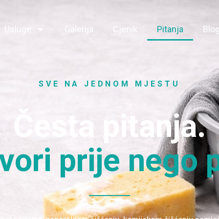
Usluge
Galerija
Cjenik
Pitanja
Blo
SVE NA JEDNOM MJESTU
Česta pitanja.
ori prije nego p