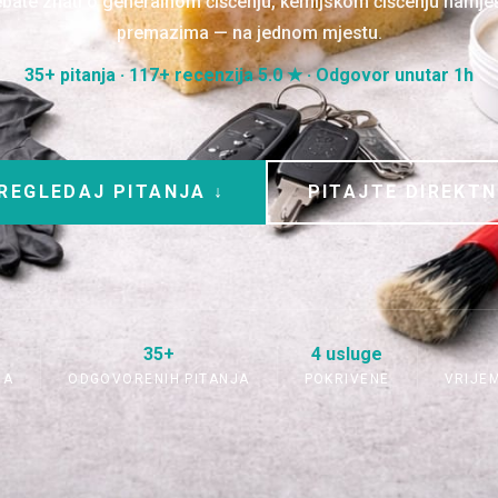
ebate znati o generalnom čišćenju, kemijskom čišćenju namje
premazima — na jednom mjestu.
35+ pitanja · 117+ recenzija 5.0 ★ · Odgovor unutar 1h
REGLEDAJ PITANJA ↓
PITAJTE DIREKT
35+
4 usluge
JA
ODGOVORENIH PITANJA
POKRIVENE
VRIJE