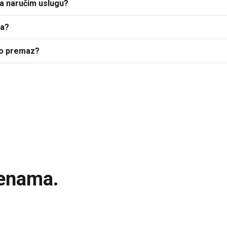
da naručim uslugu?
ca?
ano premaz?
ijenama.