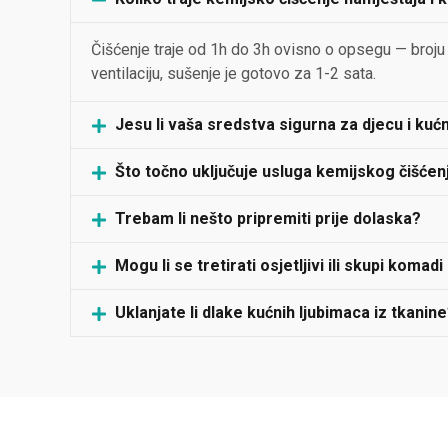
Čišćenje traje od 1h do 3h ovisno o opsegu — broju k
ventilaciju, sušenje je gotovo za 1-2 sata.
Jesu li vaša sredstva sigurna za djecu i kuć
Što točno uključuje usluga kemijskog čišćen
Trebam li nešto pripremiti prije dolaska?
Mogu li se tretirati osjetljivi ili skupi komad
Uklanjate li dlake kućnih ljubimaca iz tkanin