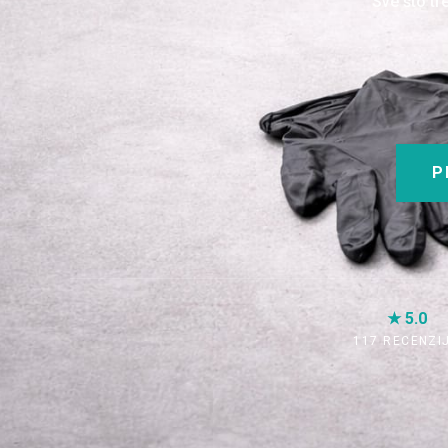
Sve što tr
P
★ 5.0
117 RECENZI