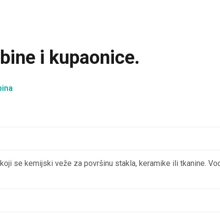
abine i kupaonice.
bina
oji se kemijski veže za površinu stakla, keramike ili tkanine. Vo