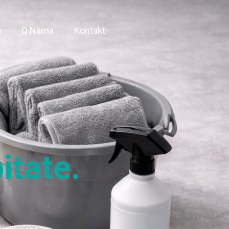
g
O Nama
Kontakt
itate.