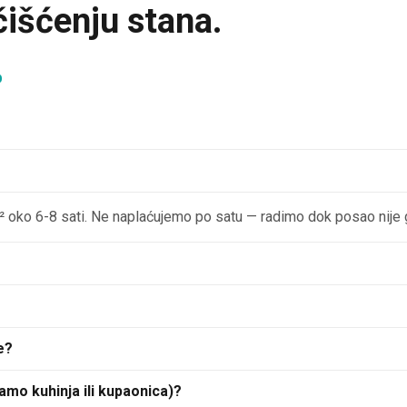
čišćenju stana.
b
m² oko 6-8 sati. Ne naplaćujemo po satu — radimo dok posao nije 
e?
amo kuhinja ili kupaonica)?