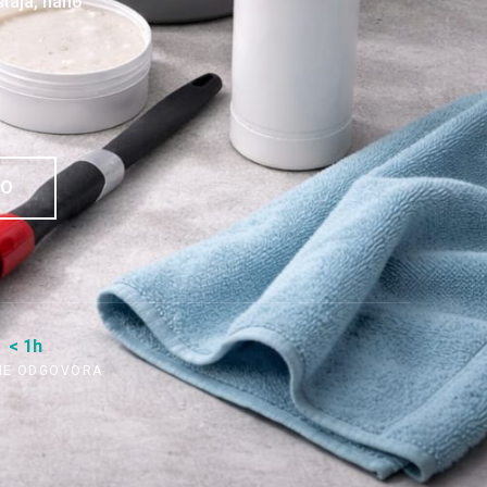
štaja, nano
NO
< 1h
ME ODGOVORA