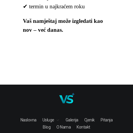
✔ termin u najkraćem roku
Vaš namještaj može izgledati kao
nov – već danas.
Naslovna
Usluge
Galerija
Cjenik
Pitanja
Blog
O Nama
Kontakt