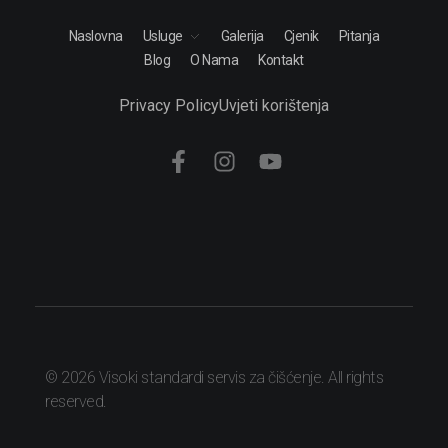
Naslovna
Usluge
Galerija
Cjenik
Pitanja
Blog
O Nama
Kontakt
Privacy Policy
Uvjeti korištenja
© 2026 Visoki standardi servis za čišćenje. All rights
reserved.